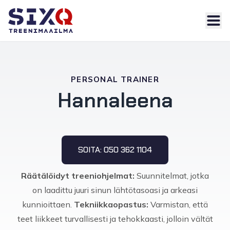
Skip
to
content
PERSONAL TRAINER
Hannaleena
SOITA: 050 362 1104
Räätälöidyt treeniohjelmat:
Suunnitelmat, jotka
on laadittu juuri sinun lähtötasoasi ja arkeasi
kunnioittaen.
Tekniikkaopastus:
Varmistan, että
teet liikkeet turvallisesti ja tehokkaasti, jolloin vältät