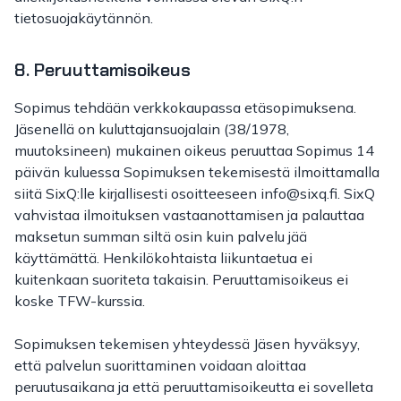
tietosuojakäytännön.
8. Peruuttamisoikeus
Sopimus tehdään verkkokaupassa etäsopimuksena.
Jäsenellä on kuluttajansuojalain (38/1978,
muutoksineen) mukainen oikeus peruuttaa Sopimus 14
päivän kuluessa Sopimuksen tekemisestä ilmoittamalla
siitä SixQ:lle kirjallisesti osoitteeseen info@sixq.fi. SixQ
vahvistaa ilmoituksen vastaanottamisen ja palauttaa
maksetun summan siltä osin kuin palvelu jää
käyttämättä. Henkilökohtaista liikuntaetua ei
kuitenkaan suoriteta takaisin. Peruuttamisoikeus ei
koske TFW-kurssia.
Sopimuksen tekemisen yhteydessä Jäsen hyväksyy,
että palvelun suorittaminen voidaan aloittaa
peruutusaikana ja että peruuttamisoikeutta ei sovelleta