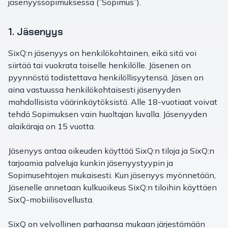
jäsenyyssopimuksessa (”Sopimus”).
1. Jäsenyys
SixQ:n jäsenyys on henkilökohtainen, eikä sitä voi
siirtää tai vuokrata toiselle henkilölle. Jäsenen on
pyynnöstä todistettava henkilöllisyytensä. Jäsen on
aina vastuussa henkilökohtaisesti jäsenyyden
mahdollisista väärinkäytöksistä. Alle 18-vuotiaat voivat
tehdä Sopimuksen vain huoltajan luvalla. Jäsenyyden
alaikäraja on 15 vuotta.
Jäsenyys antaa oikeuden käyttää SixQ:n tiloja ja SixQ:n
tarjoamia palveluja kunkin jäsenyystyypin ja
Sopimusehtojen mukaisesti. Kun jäsenyys myönnetään,
Jäsenelle annetaan kulkuoikeus SixQ:n tiloihin käyttäen
SixQ-mobiilisovellusta.
SixQ on velvollinen parhaansa mukaan järjestämään