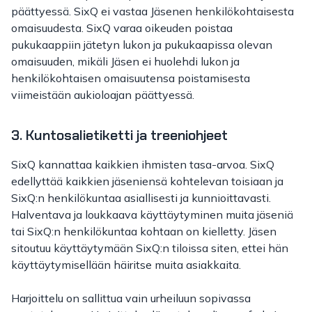
päättyessä. SixQ ei vastaa Jäsenen henkilökohtaisesta
omaisuudesta. SixQ varaa oikeuden poistaa
pukukaappiin jätetyn lukon ja pukukaapissa olevan
omaisuuden, mikäli Jäsen ei huolehdi lukon ja
henkilökohtaisen omaisuutensa poistamisesta
viimeistään aukioloajan päättyessä.
3. Kuntosalietiketti ja treeniohjeet
SixQ kannattaa kaikkien ihmisten tasa-arvoa. SixQ
edellyttää kaikkien jäseniensä kohtelevan toisiaan ja
SixQ:n henkilökuntaa asiallisesti ja kunnioittavasti.
Halventava ja loukkaava käyttäytyminen muita jäseniä
tai SixQ:n henkilökuntaa kohtaan on kielletty. Jäsen
sitoutuu käyttäytymään SixQ:n tiloissa siten, ettei hän
käyttäytymisellään häiritse muita asiakkaita.
Harjoittelu on sallittua vain urheiluun sopivassa