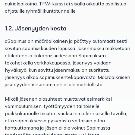
aukioloaikoina. TFW-kurssi ei sisällä oikeutta osallistua
ohjatuille ryhmäliikuntatunneille
1.2. Jäsenyyden kesto
aSopimus on määräaikainen ja päättyy automaattisesti
sovitun sopimuskauden lopussa. Jäsenmaksu maksetaan
etukäteen ja kokonaisuudessaan Sopimuksen
tekohetkellä verkkokaupassa. Jäsenyys voidaan
hyväksyä, kun sovittu jäsenmaksu on suoritettu.
Jäsenyys alkaa sopimuksentekopäivästä. Määräaikaisen
jäsenyyden irtisanominen ei ole mahdollista.
Mikäli Jäsenen olosuhteet muuttuvat esimerkiksi
vammautumisen, työttömyyden tai toiselle
paikkakunnalle muuton vuoksi niin olennaisella tavalla,
että sopimuksessa pysymistä voitaisiin pitää
kohtuuttomana ja Jäsen ei ole voinut Sopimusta