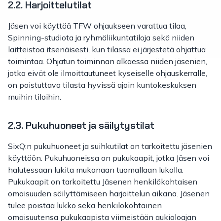
2.2. Harjoittelutilat
Jäsen voi käyttää TFW ohjaukseen varattua tilaa,
Spinning-studiota ja ryhmäliikuntatiloja sekä niiden
laitteistoa itsenäisesti, kun tilassa ei järjestetä ohjattua
toimintaa. Ohjatun toiminnan alkaessa niiden jäsenien,
jotka eivät ole ilmoittautuneet kyseiselle ohjauskerralle,
on poistuttava tilasta hyvissä ajoin kuntokeskuksen
muihin tiloihin.
2.3. Pukuhuoneet ja säilytystilat
SixQ:n pukuhuoneet ja suihkutilat on tarkoitettu jäsenien
käyttöön. Pukuhuoneissa on pukukaapit, jotka Jäsen voi
halutessaan lukita mukanaan tuomallaan lukolla.
Pukukaapit on tarkoitettu Jäsenen henkilökohtaisen
omaisuuden säilyttämiseen harjoittelun aikana. Jäsenen
tulee poistaa lukko sekä henkilökohtainen
omaisuutensa pukukaapista viimeistään aukioloajan