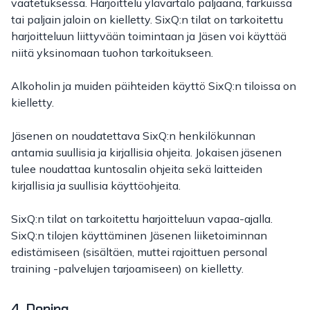
vaatetuksessa. Harjoittelu ylävartalo paljaana, farkuissa
tai paljain jaloin on kielletty. SixQ:n tilat on tarkoitettu
harjoitteluun liittyvään toimintaan ja Jäsen voi käyttää
niitä yksinomaan tuohon tarkoitukseen.
Alkoholin ja muiden päihteiden käyttö SixQ:n tiloissa on
kielletty.
Jäsenen on noudatettava SixQ:n henkilökunnan
antamia suullisia ja kirjallisia ohjeita. Jokaisen jäsenen
tulee noudattaa kuntosalin ohjeita sekä laitteiden
kirjallisia ja suullisia käyttöohjeita.
SixQ:n tilat on tarkoitettu harjoitteluun vapaa-ajalla.
SixQ:n tilojen käyttäminen Jäsenen liiketoiminnan
edistämiseen (sisältäen, muttei rajoittuen personal
training -palvelujen tarjoamiseen) on kielletty.
4. Doping