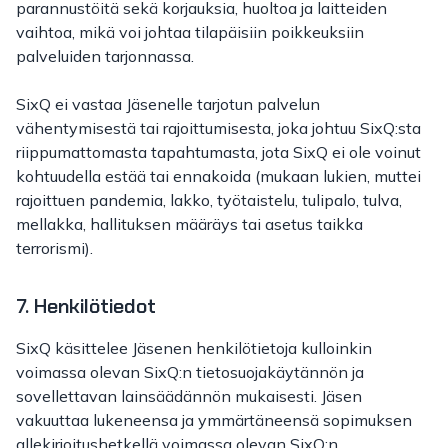
parannustöitä sekä korjauksia, huoltoa ja laitteiden
vaihtoa, mikä voi johtaa tilapäisiin poikkeuksiin
palveluiden tarjonnassa.
SixQ ei vastaa Jäsenelle tarjotun palvelun
vähentymisestä tai rajoittumisesta, joka johtuu SixQ:sta
riippumattomasta tapahtumasta, jota SixQ ei ole voinut
kohtuudella estää tai ennakoida (mukaan lukien, muttei
rajoittuen pandemia, lakko, työtaistelu, tulipalo, tulva,
mellakka, hallituksen määräys tai asetus taikka
terrorismi).
7. Henkilötiedot
SixQ käsittelee Jäsenen henkilötietoja kulloinkin
voimassa olevan SixQ:n tietosuojakäytännön ja
sovellettavan lainsäädännön mukaisesti. Jäsen
vakuuttaa lukeneensa ja ymmärtäneensä sopimuksen
allekirjoitushetkellä voimassa olevan SixQ:n