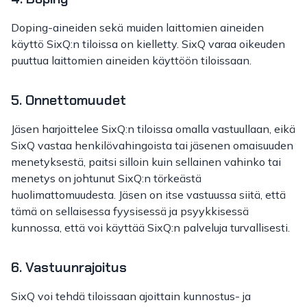
Doping-aineiden sekä muiden laittomien aineiden
käyttö SixQ:n tiloissa on kielletty. SixQ varaa oikeuden
puuttua laittomien aineiden käyttöön tiloissaan.
5. Onnettomuudet
Jäsen harjoittelee SixQ:n tiloissa omalla vastuullaan, eikä
SixQ vastaa henkilövahingoista tai jäsenen omaisuuden
menetyksestä, paitsi silloin kuin sellainen vahinko tai
menetys on johtunut SixQ:n törkeästä
huolimattomuudesta. Jäsen on itse vastuussa siitä, että
tämä on sellaisessa fyysisessä ja psyykkisessä
kunnossa, että voi käyttää SixQ:n palveluja turvallisesti.
6. Vastuunrajoitus
SixQ voi tehdä tiloissaan ajoittain kunnostus- ja