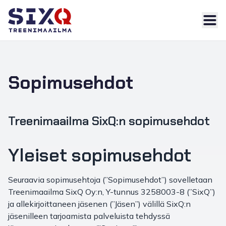
Skip
to
content
Sopimusehdot
Treenimaailma SixQ:n sopimusehdot
Yleiset sopimusehdot
Seuraavia sopimusehtoja (”Sopimusehdot”) sovelletaan
Treenimaailma SixQ Oy:n, Y-tunnus 3258003-8 (”SixQ”)
ja allekirjoittaneen jäsenen (”Jäsen”) välillä SixQ:n
jäsenilleen tarjoamista palveluista tehdyssä