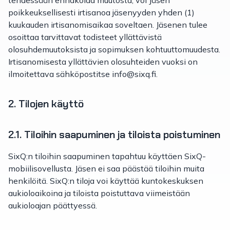
tehdessään ennakoida muutosta, voi Jäsen
poikkeuksellisesti irtisanoa jäsenyyden yhden (1)
kuukauden irtisanomisaikaa soveltaen. Jäsenen tulee
osoittaa tarvittavat todisteet yllättävistä
olosuhdemuutoksista ja sopimuksen kohtuuttomuudesta.
Irtisanomisesta yllättävien olosuhteiden vuoksi on
ilmoitettava sähköpostitse info@sixq.fi.
2. Tilojen käyttö
2.1. Tiloihin saapuminen ja tiloista poistuminen
SixQ:n tiloihin saapuminen tapahtuu käyttäen SixQ-
mobiilisovellusta. Jäsen ei saa päästää tiloihin muita
henkilöitä. SixQ:n tiloja voi käyttää kuntokeskuksen
aukioloaikoina ja tiloista poistuttava viimeistään
aukioloajan päättyessä.