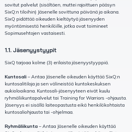
sovitut palvelut (sisältäen, muttei rajoittuen pääsyn
SixQ:n tiloihin) Jäsenelle sovittuna päivänä ja aikana.
SixQ pidättää oikeuden kieltäytyä jäsenyyden
myöntämisestä henkilöille, jotka ovat toimineet
Sopimusehtojen vastaisesti.
1.1. Jäsenyystyypit
SixQ tarjoaa kolme (3) erilaista jäsenyystyyppiä.
Kuntosali
– Antaa Jäsenelle oikeuden käyttää SixQ:n
kuntosalitiloja ja sen välineistöä kuntokeskuksen
aukioloaikana. Kuntosali-jäsenyyteen eivät kuulu
ryhmäliikuntapalvelut tai Training for Warriors -ohjausta.
Jäsenyys ei sisällä laiteopastusta eikä henkilökohtaista
kuntosaliohjausta tai -ohjelmaa.
Ryhmäliikunta
– Antaa Jäsenelle oikeuden käyttää