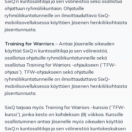
SixQ:n kuntosalitiloja ja sen välineistöä sekä osallistua
ohjattuun ryhmäliikuntaan. Ohjatuille
ryhmäliikuntatunneille on ilmoittauduttava SixQ-
mobiilisovelluksessa käyttäen Jäsenen henkilökohtaista
jäsentunnusta.
Training for Warriors
– Antaa Jäsenelle oikeuden
käyttää SixQ:n kuntosalitiloja ja sen välineistöä,
osallistua ohjatuille ryhmäliikuntatunneille sekä
osallistua Training for Warriors -ohjaukseen (”TFW-
ohjaus”). TFW-ohjaukseen sekä ohjatuille
ryhmäliikuntatunneille on ilmoittauduttava SixQ-
mobiilisovelluksessa käyttäen Jäsenen henkilökohtaista
jäsentunnusta.
SixQ tarjoaa myös Training for Warriors -kurssia (”TFW-
kurssi”), jonka kesto on kahdeksan (8) viikkoa. Kurssille
osallistuminen antaa Jäsenelle myös oikeuden käyttää
SixQ:n kuntosalitiloja ja sen välineistöä kuntokeskuksen